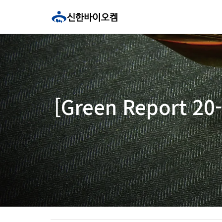
콘
텐
츠
로
건
너
뛰
기
[Green Report