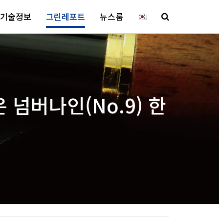
기술정보
그린레포트
뉴스룸
은 넘버나인(No.9) 한