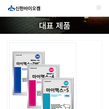
콘
텐
츠
로
대표 제품
건
너
뛰
기