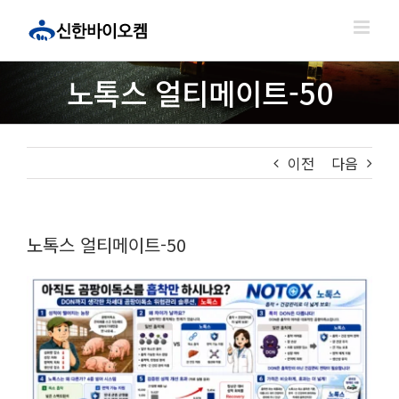
콘
텐
츠
로
노톡스 얼티메이트-50
건
너
뛰
기
이전
다음
노톡스 얼티메이트-50