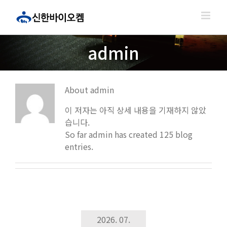
콘
텐
츠
로
admin
건
너
뛰
About
admin
기
이 저자는 아직 상세 내용을 기재하지 않았
습니다.
So far admin has created 125 blog
entries.
2026. 07.