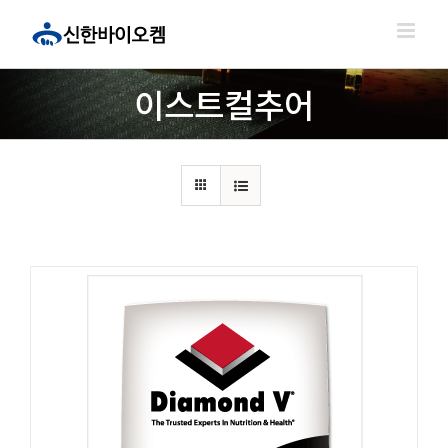
콘
텐
츠
로
이스트컬추어
건
너
뛰
기