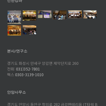
신한강좌
본사/연구소
경기도 화성시 만세구 양감면 제약단지로 260
전화:
031)352-7801
팩스
0303-3139-1010
안양사무소
경기도 안양시 동안구 학의로 282 금강펜테리움 IT타워 B