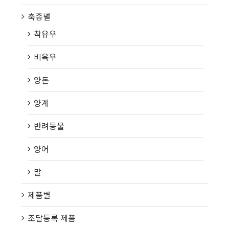
축종별
착유우
비육우
양돈
양계
반려동물
양어
말
제품별
조달등록 제품