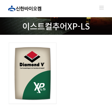
콘
텐
츠
로
이스트컬추어XP-LS
건
너
뛰
기