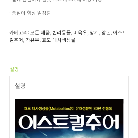
· 품질이 항상 일정함
카테고리:
모든 제품
,
반려동물
,
비육우
,
양계
,
양돈
,
이스트
컬추어
,
착유우
,
효모 대사생성물
설명
설명