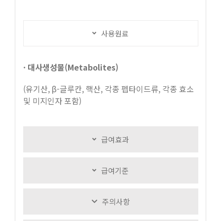
사용원료
· 대사생성물(Metabolites)
(유기산, β-글루칸, 핵산, 각종 펩타이드류, 각종 효소
및 미지인자 포함)
급여효과
급여기준
주의사항