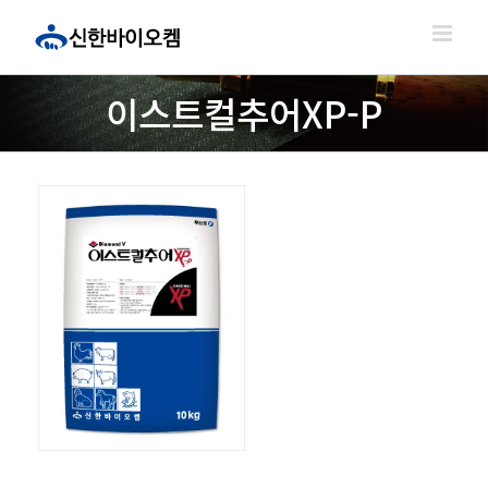
콘
텐
츠
로
이스트컬추어XP-P
건
너
뛰
기