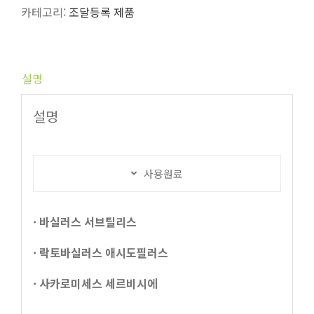
카테고리:
조달등록 제품
설명
설명
사용원료
· 바실러스 서브틸리스
· 락토바실러스 애시도필러스
· 사카로미세스 세르비시에