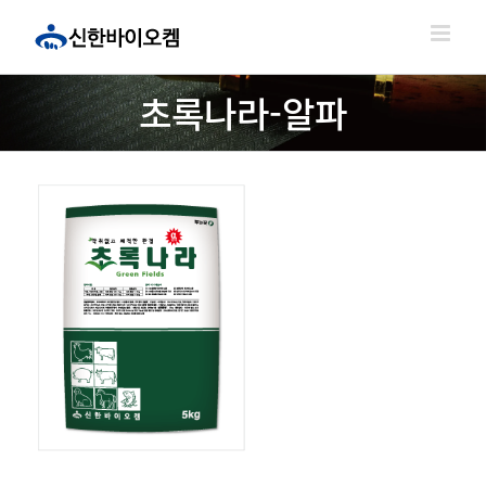
콘
텐
츠
로
초록나라-알파
건
너
뛰
기