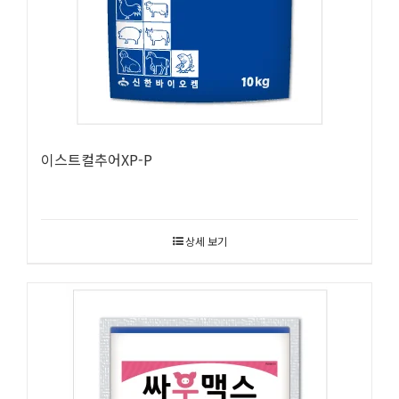
이스트컬추어XP-P
상세 보기