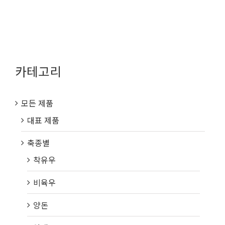
카테고리
모든 제품
대표 제품
축종별
착유우
비육우
양돈