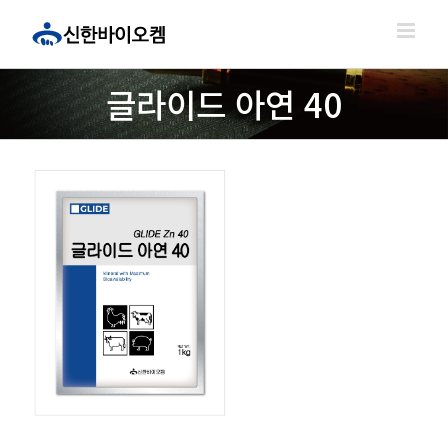
콘
텐
츠
로
글라이드 아연 40
건
너
뛰
기