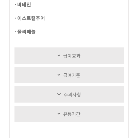
· 비테인
· 이스트컬추어
· 폴리페놀
급여효과
급여기준
주의사항
유통기간