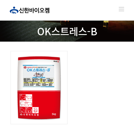
콘
텐
츠
로
OK스트레스-B
건
너
뛰
기