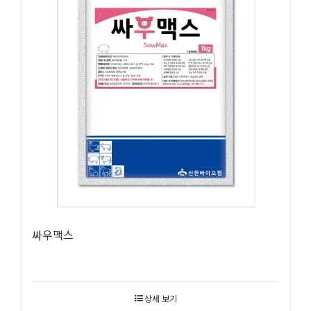
싸우맥스
상세 보기