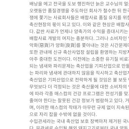
배낭을 메고 전국을 도보 행진하던 늙은 교수님의 얼굴
오랫동안 품질경쟁을 주도하던 회사가 철수한 뒤 한
쟁에 쫓기는 사료회사들은 배합사료 품질 유지를 위
축산현장의 몫이 되고 있다. 이와 같은 현상은 배합
다. 값싼 사료가 언제나 양축가의 수익을 증대시키는
배합사료 개발의 여지는 충분하다. 그러나 소비자인
악화(惡貨)가 양화(良貨)를 쫓아내는 것은 시간문제
또한 관내에 신규 축산사업장 설립을 환영하는 지방
아주 중대한 도전이다. 이전에는 소중한 유기질 비
되는 냄새와 파리문제는 축산업을 기피산업으로 만들고
는 파리와 냄새에 관대하지 않음을 직시하고 축산업
축산업은 기피산업으로 전락하게 될 것임은 불 보듯 
무엇보다 더 걱정되는 것은 축산물에 대한 소비자의 
에 따라 각종 매스컴의 건강 프로그램은 전성기를 맞
줄여야 한다는 잘못된 건강 정보가 범람하고 있다. 
며, 이러한 매스컴의 작태가 아무런 규제 없이 지속
으로 자리 잡을 수밖에 없을 것이다.
수입관세라는 국내 축산업 보호 장벽마저 제거된 국내
다. 무관세로 수입될 해외 돼지고기로부터 국내 양돈