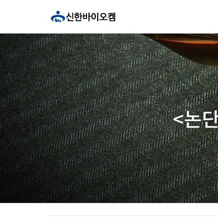
콘
텐
츠
로
건
너
뛰
기
<논