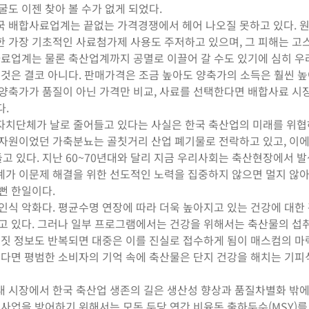
도 이젠 찾아 볼 수가 없게 되었다.
국 배합사료업계는 끝없는 가격경쟁에서 헤어 나오질 못하고 있다. 
한 가장 기초적인 사료첨가제 사용도 주저하고 있으며, 그 피해는 고
사료업계는 물론 축산업계까지 공멸로 이끌어 갈 수도 있기에 심히 우
 것은 결코 아니다. 판매가격은 조금 높아도 양축가의 소득은 훨씬 높
 양축가가 품질이 아닌 가격만 비교, 사료를 선택한다면 배합사료 시
다.
자치단체가 날로 줄어들고 있다는 사실은 한국 축산업의 미래를 위
료자원이었던 가축분뇨는 골칫거리 산업 폐기물로 전락하고 있고, 이에
 있다. 지난 60~70년대와 달리 지금 우리사회는 축산현장에서 
계가 이문제 해결을 위한 선도적인 노력을 집중하지 않으면 멀지 않아
뻔 한일이다.
인식 악화다. 평균수명 연장에 따라 더욱 높아지고 있는 건강에 대한
고 있다. 그러나 일부 프로그램에서는 건강을 위해서는 축산물의 섭
거짓 정보도 반복되면 대중은 이를 진실로 접수하게 됨이 매스컴의 마
된다면 평범한 소비자의 기억 속에 축산물은 단지 건강을 해치는 기피
 시장에서 한국 축산업 생존의 길은 생산성 향상과 품질차별화 밖에
 사업을 방어하기 위해서는 모돈 두당 연간 비육돈 출하두수(MSY)를