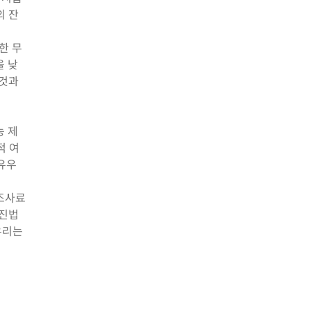
의 잔
한 무
을 낮
 것과
농 제
적 여
유우
 조사료
촉진법
우리는