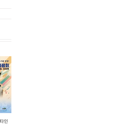
2026년 하반기 전진
3.5세대 곰팡이 독소
대회 개최
솔루션, 노톡스 얼티
2026. 07. 13.
메이트-50
아
2026. 04. 24.
적
V
스타인
20