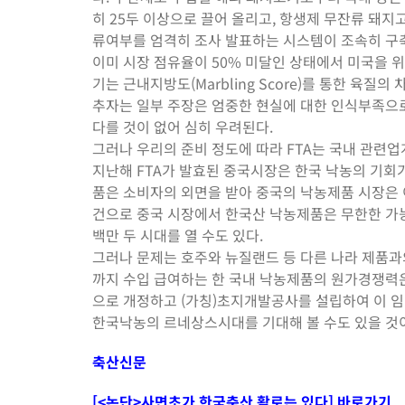
히 25두 이상으로 끌어 올리고, 항생제 무잔류 돼
류여부를 엄격히 조사 발표하는 시스템이 조속히 구
이미 시장 점유율이 50% 미달인 상태에서 미국을 
기는 근내지방도(Marbling Score)를 통한 육
추자는 일부 주장은 엄중한 현실에 대한 인식부족으
다를 것이 없어 심히 우려된다.
그러나 우리의 준비 정도에 따라 FTA는 국내 관련업
지난해 FTA가 발효된 중국시장은 한국 낙농의 기회가
품은 소비자의 외면을 받아 중국의 낙농제품 시장은 
건으로 중국 시장에서 한국산 낙농제품은 무한한 가능
백만 두 시대를 열 수도 있다.
그러나 문제는 호주와 뉴질랜드 등 다른 나라 제품과
까지 수입 급여하는 한 국내 낙농제품의 원가경쟁력
으로 개정하고 (가칭)초지개발공사를 설립하여 이 
한국낙농의 르네상스시대를 기대해 볼 수도 있을 것
축산신문
[<논단>사면초가 한국축산 활로는 있다] 바로가기