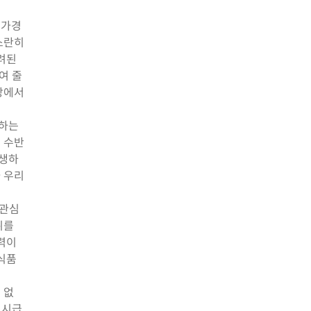
원가경
스란히
려된
여 줄
장에서
협하는
 수반
발생하
 우리
 관심
취를
력이
식품
 없
 시급