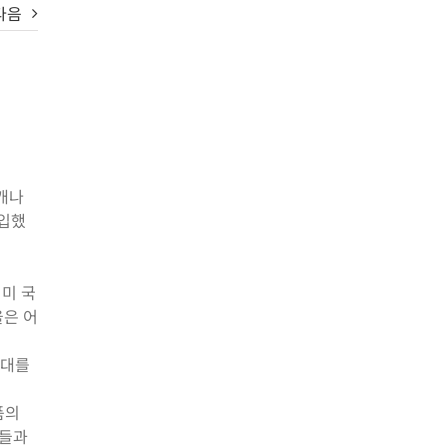
다음
 캐나
돌입했
미 국
율은 어
확대를
품의
생들과