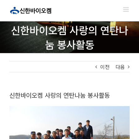
콘
텐
츠
로
신한바이오켐 사랑의 연탄나
건
너
눔 봉사활동
뛰
기
이전
다음
신한바이오켐 사랑의 연탄나눔 봉사활동