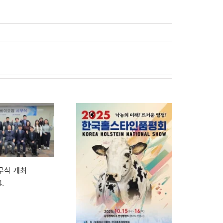
시무식 개최
2026년
4.
2026. 07