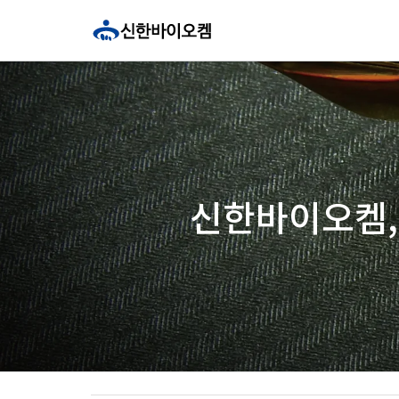
콘
텐
츠
로
건
너
뛰
기
신한바이오켐,