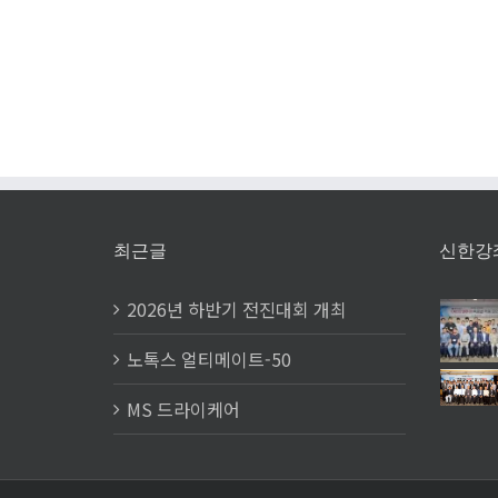
품평회 참
최근글
신한강
2026년 하반기 전진대회 개최
노톡스 얼티메이트-50
MS 드라이케어