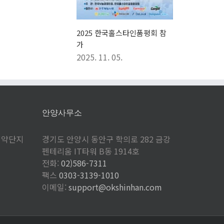
2025 한국홀스타인품평회 참
가
2025. 11. 05.
안양사무소
제약단지
경기도 안양시 동안구 학의로 282 금강
펜테리움 IT타워 B동 1914호
전화:
02)586-7311
팩스
0303-3139-1010
이메일:
support@okshinhan.com