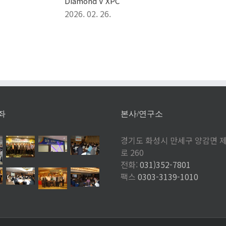
Diamond V XPC
2026. 02. 26.
좌
본사/연구소
경기도 화성시 만세구 양감면 
로 260
전화:
031)352-7801
팩스
0303-3139-1010