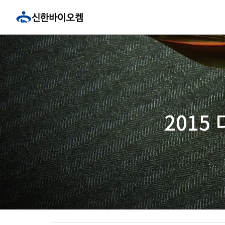
콘
텐
츠
로
건
너
뛰
기
2015