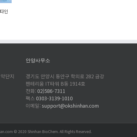
적화하는 
V XPC
2026. 02
안양사무소
제약단지
경기도 안양시 동안구 학의로 282 금강
펜테리움 IT타워 B동 1914호
전화:
02)586-7311
팩스
0303-3139-1010
이메일:
support@okshinhan.com
om © 2020 Shinhan BioChem. All Rights Reserved.