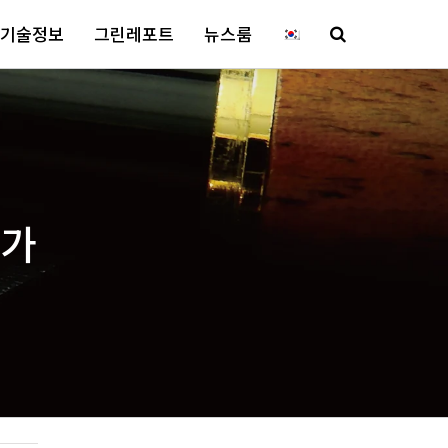
기술정보
그린레포트
뉴스룸
참가