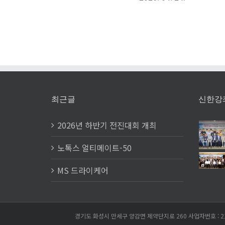
적화하
V XP
인
2026.
최근글
신한강
2026년 하반기 전진대회 개최
노톡스 얼티메이트-50
MS 드라이케어
경기도 화성시 만세구 양감면 제약단지로 260 사업자번호 : 214-81-40309