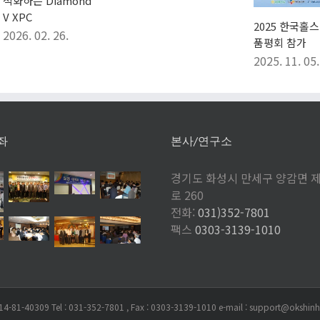
는 Diamond
C
2025 한국홀스타인
 02. 26.
품평회 참가
2025. 11. 05.
좌
본사/연구소
경기도 화성시 만세구 양감면 
로 260
전화:
031)352-7801
팩스
0303-3139-1010
 Tel : 031-352-7801 , Fax : 0303-3139-1010 e-mail : support@okshinhan.c