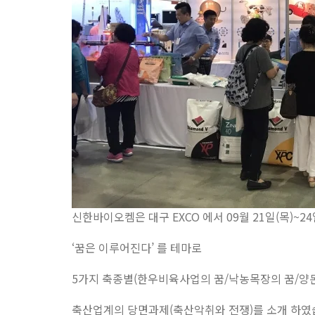
신한바이오켐은 대구 EXCO 에서 09월 21일(목)~
‘꿈은 이루어진다’ 를 테마로
5가지 축종별(한우비육사업의 꿈/낙농목장의 꿈/양
축산업계의 당면과제(축산악취와 전쟁)를 소개 하였