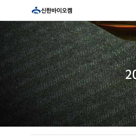
콘
텐
츠
로
건
너
뛰
기
2