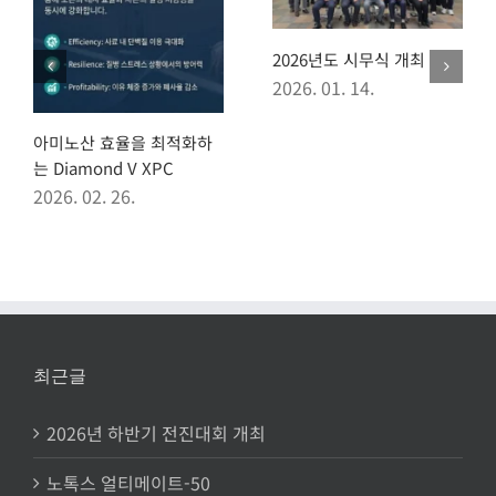
2026년도 시무식 개최
2026. 01. 14.
아미노산 효율을 최적화하
 Diamond V XPC
026. 02. 26.
20
참
202
최근글
2026년 하반기 전진대회 개최
노톡스 얼티메이트-50