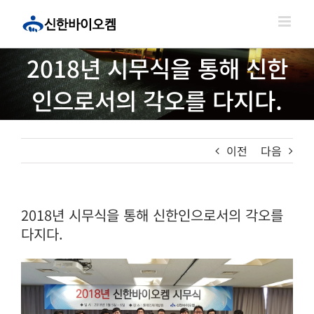
콘
텐
츠
로
2018년 시무식을 통해 신한
건
너
인으로서의 각오를 다지다.
뛰
기
이전
다음
2018년 시무식을 통해 신한인으로서의 각오를
다지다.