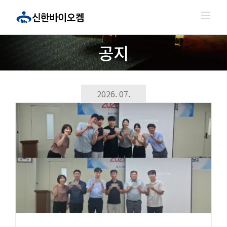
콘
텐
츠
로
공지
건
너
뛰
기
2026. 07.