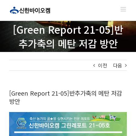
콘
텐
츠
로
[Green Report 21-05]반
건
너
추가축의 메탄 저감 방안
뛰
기
이전
다음
[Green Report 21-05]반추가축의 메탄 저감
방안