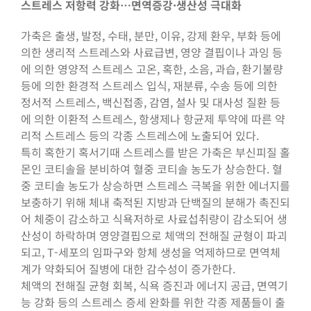
스트레스 저항력 강화…면역증강·생산성 극대화
가축은 출생, 발정, 수태, 분만, 이유, 강제 환우, 부화 등에
의한 생리적 스트레스와 사료급변, 영양 결핍이나 과잉 등
에 의한 영양적 스트레스 고온, 혹한, 소음, 과습, 환기불량
등에 의한 환경적 스트레스 입식, 재분류, 수송 등에 의한
정서적 스트레스, 백신접종, 감염, 설사 및 대사성 질환 등
에 의한 이환적 스트레스, 항생제나 항균제 투약에 따른 약
리적 스트레스 등의 각종 스트레스에 노출되어 있다.
특히 혹한기 혹서기때 스트레스를 받은 가축은 부신피질 홀
몬인 코티솔을 분비하여 혈중 코티솔 농도가 상승한다. 혈
중 코티솔 농도가 상승하면 스트레스 극복을 위한 에너지를
보충하기 위해 체내 축적된 지방과 단백질의 분해가 촉진되
어 체중이 감소하고 식욕저하로 사료섭취량이 감소되어 생
산성이 하락하며 영양결핍으로 체액의 전해질 균형이 파괴
되고, T-세포의 임파구와 항체 생성을 억제하므로 면역체
계가 약화되어 질병에 대한 감수성이 증가한다.
체액의 전해질 균형 회복, 식욕 증진과 에너지 공급, 면역기
능 강화 등의 스트레스 증세 완화를 위한 각종 제품들이 출