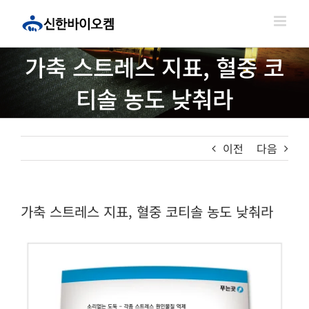
콘
텐
츠
로
가축 스트레스 지표, 혈중 코
건
너
티솔 농도 낮춰라
뛰
기
이전
다음
가축 스트레스 지표, 혈중 코티솔 농도 낮춰라