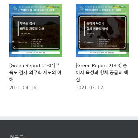
03] 송
[Green Report 21-02] 이
[Green Report 21-12
의 핵
유자돈의 단백질 공급원으
구온난화와 한국축산
로써 감자 단백질
2021. 12. 10.
2021. 02. 05.
최근글